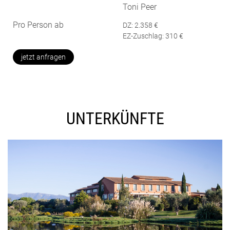
Toni Peer
Pro Person ab
DZ: 2.358 €
EZ-Zuschlag:
310
€
jetzt anfragen
UNTERKÜNFTE